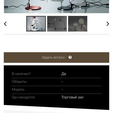
Задать вопрос
В наличии?
Да
Габариты
-
Модель
-
Где находится
Торговый зал