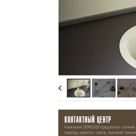
КОНТАКТНЫЙ ЦЕНТР
Компания DEROSSI предлагает полный 
подбору мебели, света, бытовой техник