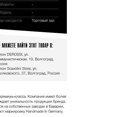
Габариты
-
Модель
-
Где находится
Торговый зал
 МОЖЕТЕ НАЙТИ ЭТОТ ТОВАР В:
лон DEROSSI, ул.
ммунистическая, 10, Волгоград,
ссия
лон Scavolini Store, ул.
олковского, 37, Волгоград, Россия
премиум-класса. Компания имеет более
ждает уникальность продукции бренда.
я на собственных заводах в Баварии,
ют маркировку Handmade In Germany.