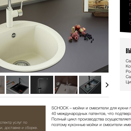
ВЫ
Са
Ко
Ро
Са
Ци
SCHOCK – мойки и смесители для кухни 
40 международных патентов, что подтвер
Полный цикл производства осуществляетс
спектр услуг по
поэтому кухонные мойки и смесители име
и, доставке и сборке.