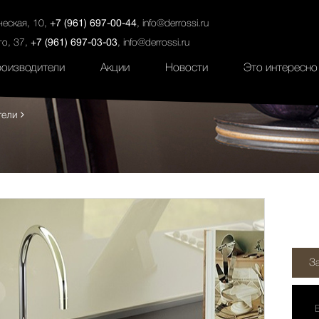
ты
Салоны
Услуги
Наши проекты
ческая, 10,
+7 (961) 697-00-44
,
info@derrossi.ru
го, 37,
+7 (961) 697-03-03
,
info@derrossi.ru
оизводители
Акции
Новости
Это интересно
тели
З