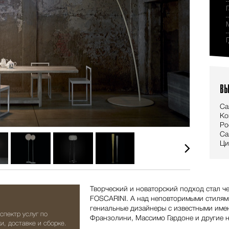
ВЫ
Са
Ко
Ро
Са
Ци
Творческий и новаторский подход стал ч
FOSCARINI. А над неповторимыми стилям
гениальные дизайнеры с известными име
спектр услуг по
Франзолини, Массимо Гардоне и другие 
и, доставке и сборке.