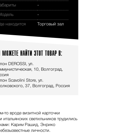
Габариты
-
Модель
-
Где находится
Торговый зал
 МОЖЕТЕ НАЙТИ ЭТОТ ТОВАР В:
лон DEROSSI, ул.
ммунистическая, 10, Волгоград,
ссия
лон Scavolini Store, ул.
олковского, 37, Волгоград, Россия
ем-то вроде визитной карточки
и итальянских светильников трудились
нами: Карим Рашид, Энрико
небезызвестные личности.