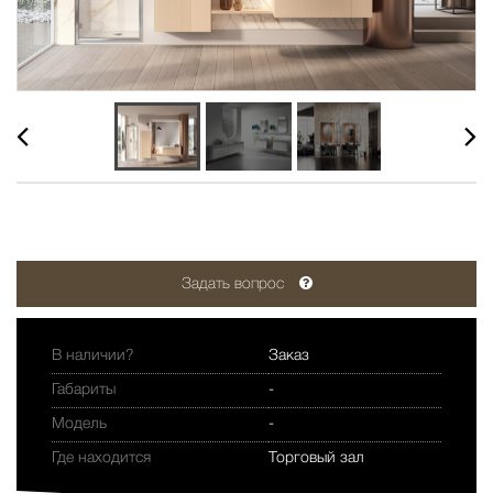
Задать вопрос
В наличии?
Заказ
Габариты
-
Модель
-
Где находится
Торговый зал