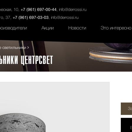
ты
Салоны
Услуги
Наши проекты
ческая, 10,
+7 (961) 697-00-44
,
info@derrossi.ru
го, 37,
+7 (961) 697-03-03
,
info@derrossi.ru
оизводители
Акции
Новости
Это интересно
е светильники
ЬНИКИ ЦЕНТРСВЕТ
З