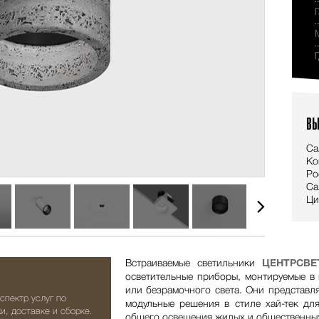
ВЫ
Са
Ко
Ро
Са
Ци
Встраиваемые светильники
ЦЕНТРСВЕ
осветительные приборы, монтируемые в
или безрамочного света. Они представл
спектр услуг по
модульные решения в стиле хай-тек для
и, доставке и сборке.
общего освещения жилых и общественных