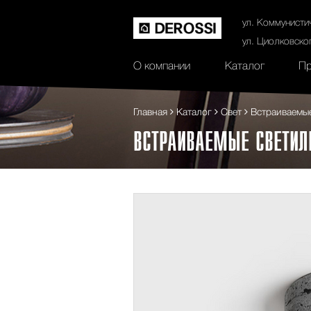
История
Сертификаты
Контак
ул. Коммунисти
ул. Циолковско
О компании
Каталог
Пр
Главная
Каталог
Свет
Встраиваемы
ВСТРАИВАЕМЫЕ СВЕТИЛ