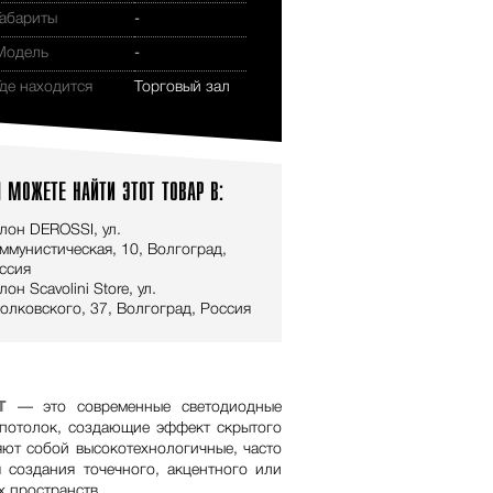
Габариты
-
Модель
-
Где находится
Торговый зал
 МОЖЕТЕ НАЙТИ ЭТОТ ТОВАР В:
лон DEROSSI, ул.
ммунистическая, 10, Волгоград,
ссия
лон Scavolini Store, ул.
олковского, 37, Волгоград, Россия
Т
— это современные светодиодные
 потолок, создающие эффект скрытого
яют собой высокотехнологичные, часто
 создания точечного, акцентного или
 пространств.