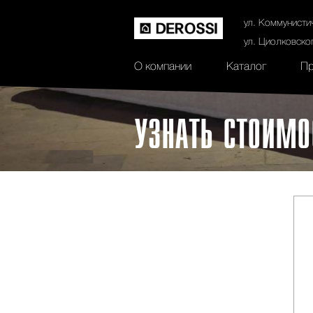
История
Сертификаты
Контак
ул. Коммунисти
ул. Циолковско
О компании
Каталог
Пр
УЗНАТЬ СТОИМО