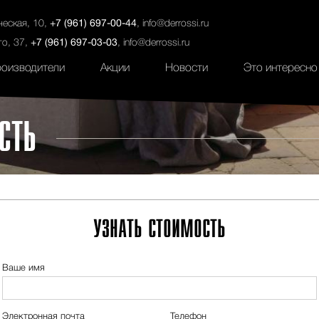
ты
Салоны
Услуги
Наши проекты
ческая, 10,
+7 (961) 697-00-44
,
info@derrossi.ru
го, 37,
+7 (961) 697-03-03
,
info@derrossi.ru
оизводители
Акции
Новости
Это интересно
СТЬ
УЗНАТЬ СТОИМОСТЬ
Ваше имя
Электронная почта
Телефон