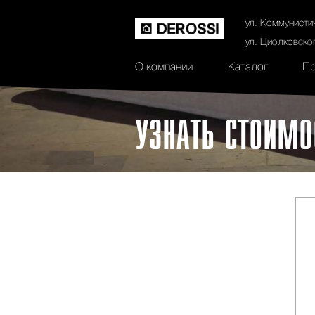
История
Сертификаты
Контак
ул. Коммунисти
ул. Циолковско
О компании
Каталог
Пр
УЗНАТЬ СТОИМО