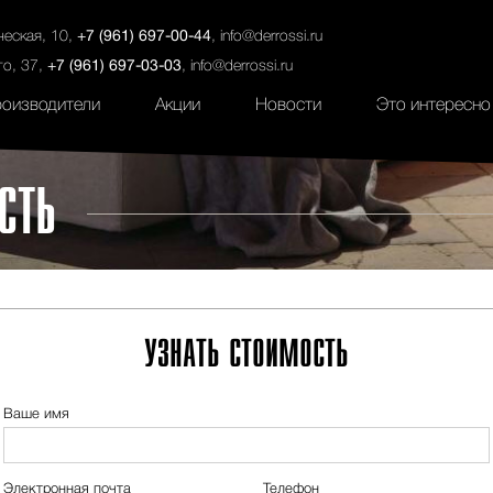
ты
Салоны
Услуги
Наши проекты
ческая, 10,
+7 (961) 697-00-44
,
info@derrossi.ru
го, 37,
+7 (961) 697-03-03
,
info@derrossi.ru
оизводители
Акции
Новости
Это интересно
СТЬ
УЗНАТЬ СТОИМОСТЬ
Ваше имя
Электронная почта
Телефон