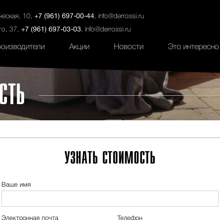
ты
Салоны
Услуги
Наши проекты
ческая, 10,
+7 (961) 697-00-44
,
info@derrossi.ru
го, 37,
+7 (961) 697-03-03
,
info@derrossi.ru
оизводители
Акции
Новости
Это интересно
СТЬ
УЗНАТЬ СТОИМОСТЬ
Ваше имя
Электронная почта
Телефон