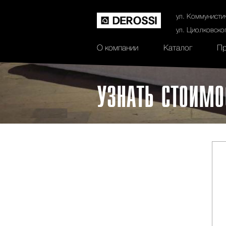
История
Сертификаты
Контак
ул. Коммунисти
ул. Циолковско
О компании
Каталог
Пр
УЗНАТЬ СТОИМО