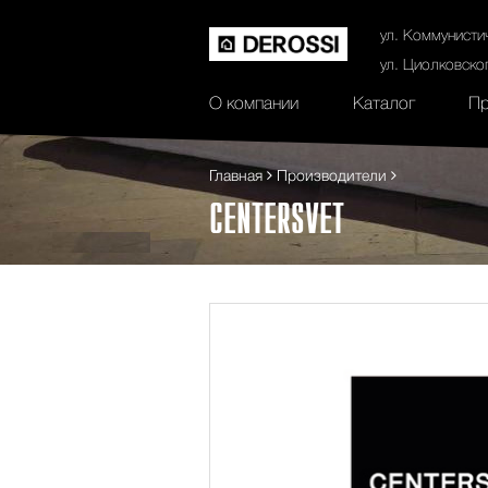
История
Сертификаты
Контак
ул. Коммунисти
ул. Циолковско
О компании
Каталог
Пр
Главная
Производители
CENTERSVET