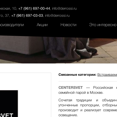
ты
Салоны
Услуги
Наши проекты
ческая, 10,
+7 (961) 697-00-44
,
info@derrossi.ru
го, 37,
+7 (961) 697-03-03
,
info@derrossi.ru
оизводители
Акции
Новости
Это интересно
Связанные категории:
Встраиваем
CENTERSVET
— Российская ко
семейной парой в Москве.
Сочетая традиции и объединя
утонченные пропорции, отборн
производит и реализует совреме
освещение.