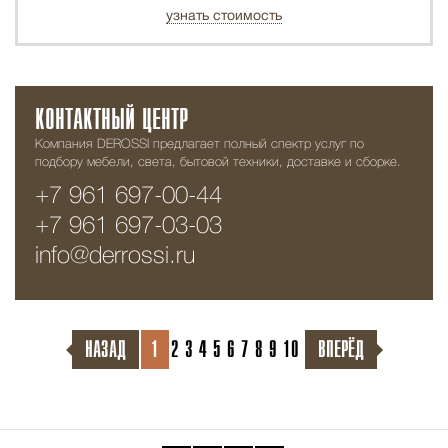
узнать стоимость
КОНТАКТНЫЙ ЦЕНТР
Компания DEROSSI предлагает полный спектр услуг по
подбору мебели, света, бытовой техники, доставке и сборке.
+7 961 697-00-44
+7 961 697-03-03
info@derrossi.ru
НАЗАД
1
2
3
4
5
6
7
8
9
10
ВПЕРЁД