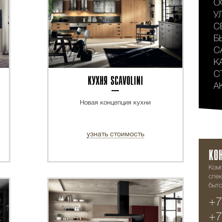
О
У
С
Б
С
К
С
КУХНЯ SCAVOLINI
А
Новая концепция кухни
узнать стоимость
КО
Ком
спек
быто
ХИТ
+7
+7