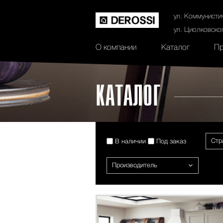
История
Сертификаты
Контак
ул. Коммунисти
ул. Циолковско
О компании
Каталог
Пр
КАТАЛОГ
Стр
В наличии
Под заказ
Производитель
ХИТ