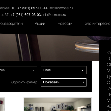
ты
Салоны
Услуги
Наши проекты
ческая, 10,
+7 (961) 697-00-44
,
info@derrossi.ru
го, 37,
+7 (961) 697-03-03
,
info@derrossi.ru
оизводители
Акции
Новости
Это интересно
К
Г
С
ана
Стиль
М
Д
Показать
С
Сбросить фильтр
Г
П
М
К