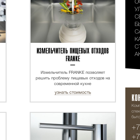
О
У
С
Б
С
К
С
ИЗМЕЛЬЧИТЕЛЬ ПИЩЕВЫХ ОТХОДОВ
А
FRANKE
Измельчитель FRANKE позволяет
решить проблему пищевых отходов на
современной кухне
узнать стоимость
КО
Ком
спек
быто
+7
+7