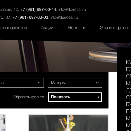
ты
Салоны
Услуги
Наши проекты
ческая, 10,
+7 (961) 697-00-44
,
info@derrossi.ru
го, 37,
+7 (961) 697-03-03
,
info@derrossi.ru
оизводители
Акции
Новости
Это интересно
К
Г
С
ана
Материал
М
Д
Показать
С
Сбросить фильтр
Г
П
М
К