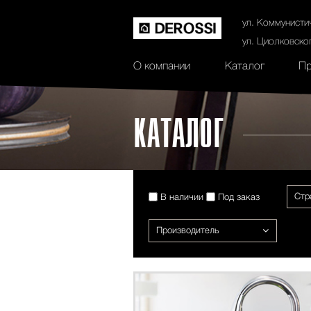
История
Сертификаты
Контак
ул. Коммунисти
ул. Циолковско
О компании
Каталог
Пр
КАТАЛОГ
Стр
В наличии
Под заказ
Производитель